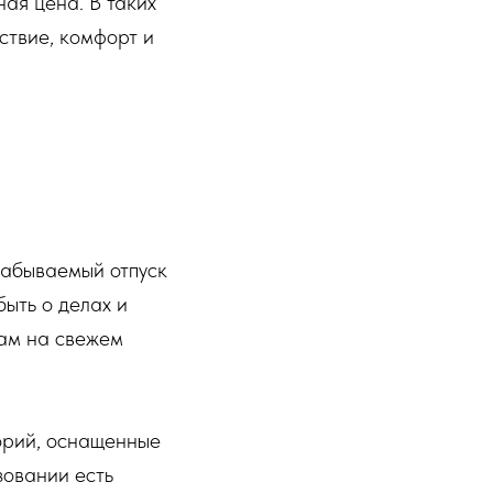
ая цена. В таких
ствие, комфорт и
езабываемый отпуск
быть о делах и
кам на свежем
орий, оснащенные
зовании есть