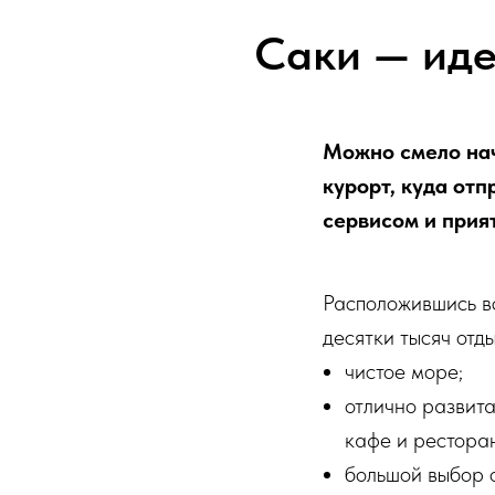
Саки — иде
Можно смело нач
курорт, куда отп
сервисом и прия
Расположившись вс
десятки тысяч отд
чистое море;
отлично развита
кафе и ресторан
большой выбор 