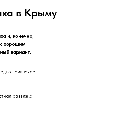
ыха в Крыму
ха и, конечно,
 с хорошим
ный вариант.
годно привлекает
ртная развязка,