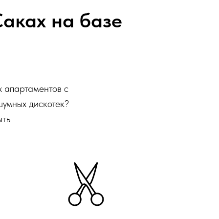
Саках на базе
 апартаментов с
шумных дискотек?
ыть