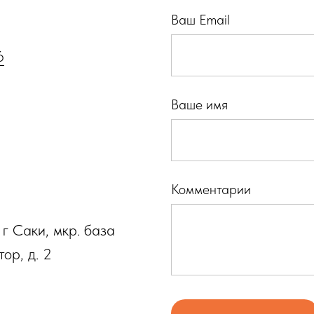
Ваш Email
6
Ваше имя
Комментарии
 г Саки, мкр. база
ор, д. 2