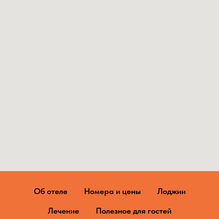
Об отеле
Номера и цены
Лоджии
Лечение
Полезное для гостей